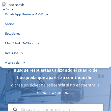
WhatsApp Business API®
Socios
¿En qué podemos
Soluciones
ayudarle?
Chat2desk OnCloud
Recursos
Bienvenido a nuestro portal de asistencia.
Acerca de
Busque respuestas utilizando el cuadro de
búsqueda que aparece a continuación
,
o cree un ticket de asistencia si no encuentra la
respuesta que busca.