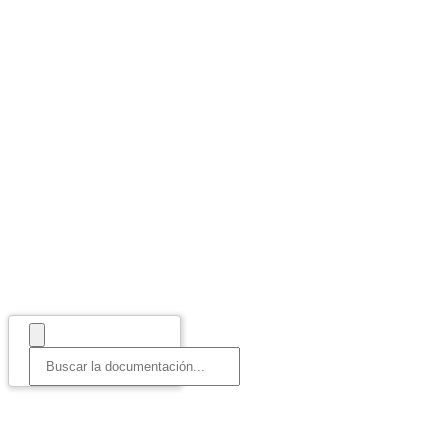
¿En qué podemos
ayudarle?
Bienvenido a nuestro portal de asistencia.
Busque respuestas utilizando el cuadro de
búsqueda que aparece a continuación
,
o cree un ticket de asistencia si no encuentra
la respuesta que busca.
Consejo: Empieza a escribir en el cuadro de