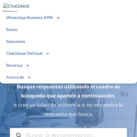
WhatsApp Business API®
Socios
¿En qué podemos
Soluciones
ayudarle?
Chat2desk OnCloud
Recursos
Bienvenido a nuestro portal de asistencia.
Acerca de
Busque respuestas utilizando el cuadro de
búsqueda que aparece a continuación
,
o cree un ticket de asistencia si no encuentra la
respuesta que busca.