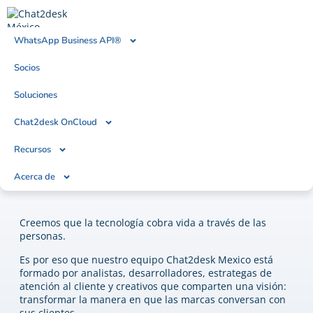
WhatsApp Business API®
Socios
Soluciones
NUESTRO EQUIPO
Chat2desk OnCloud
¡Conoce al equipo de
Recursos
Chat2desk México!
Acerca de
Creemos que la tecnología cobra vida a través de las
personas.
Es por eso que nuestro equipo Chat2desk Mexico está
formado por analistas, desarrolladores, estrategas de
atención al cliente y creativos que comparten una visión:
transformar la manera en que las marcas conversan con
sus clientes.