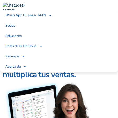
WhatsApp Business API®
Socios
Soluciones
Chat2desk OnCloud
El CRM para WhatsApp
Recursos
Organiza, mide y
Acerca de
multiplica tus ventas.