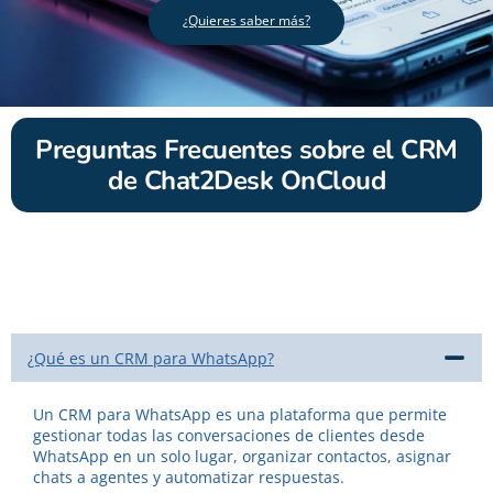
¿Quieres saber más?
Preguntas Frecuentes sobre el CRM
de Chat2Desk OnCloud
¿Qué es un CRM para WhatsApp?
Un CRM para WhatsApp es una plataforma que permite
gestionar todas las conversaciones de clientes desde
WhatsApp en un solo lugar, organizar contactos, asignar
chats a agentes y automatizar respuestas.