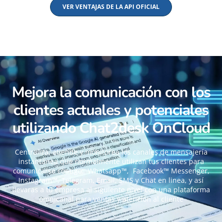
VER VENTAJAS DE LA API OFICIAL
Mejora la comunicación con los
clientes actuales y potenciales
utilizando Chat2desk OnCloud
Centraliza, atiende y monitorea los canales de mensajería
instantánea que normalmente utilizan tus clientes para
comunicarse contigo: Whatsapp™, Facebook™ Messenger,
Instagram™, Telegram, Email, SMS y Chat en linea, y así
llevaras a tu empresa al siguiente nivel con una plataforma
omnicanal para ventas y atención al cliente