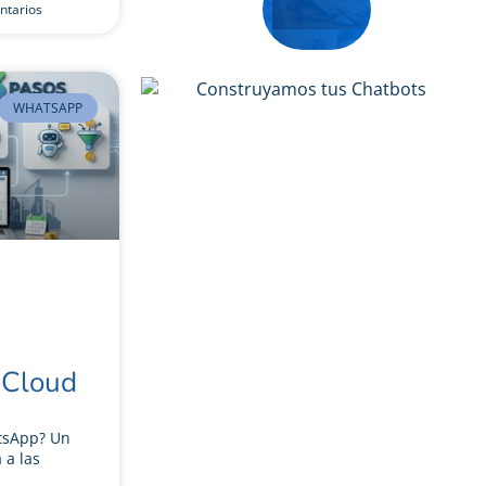
ntarios
WHATSAPP
nCloud
tsApp? Un
a las