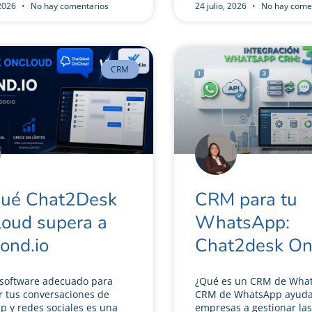
 2026
No hay comentarios
24 julio, 2026
No hay come
CRM
qué Chat2Desk
CRM para tu
oud supera a
WhatsApp:
ond.io
Chat2desk O
l software adecuado para
¿Qué es un CRM de Wha
r tus conversaciones de
CRM de WhatsApp ayuda 
 y redes sociales es una
empresas a gestionar las