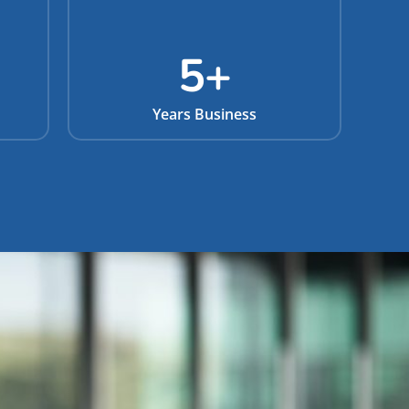
5
+
Years Business