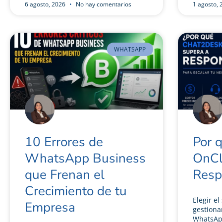
6 agosto, 2026
No hay comentarios
1 agosto,
WHATSAPP
10 Errores de
Por 
WhatsApp Business
OnCl
que Frenan el
Resp
Crecimiento de tu
Elegir e
Empresa
gestiona
WhatsApp