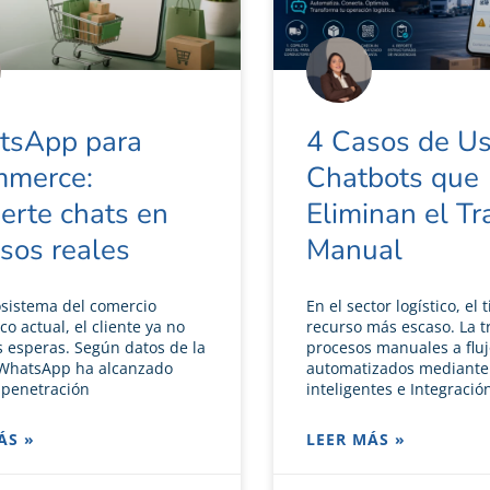
sApp para
4 Casos de Us
merce:
Chatbots que
erte chats en
Eliminan el Tr
esos reales
Manual
osistema del comercio
En el sector logístico, el 
co actual, el cliente ya no
recurso más escaso. La t
as esperas. Según datos de la
procesos manuales a fluj
WhatsApp ha alcanzado
automatizados mediante
 penetración
inteligentes e Integració
ÁS »
LEER MÁS »