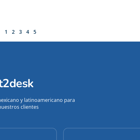
1
2
3
4
5
at2desk
exicano y latinoamericano para
nuestros clientes