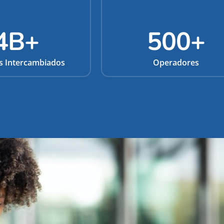
4
B+
500
+
s Intercambiados
Operadores