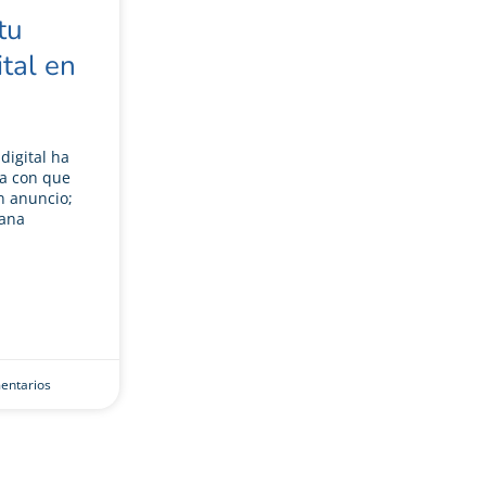
tu
ital en
digital ha
ta con que
n anuncio;
gana
entarios