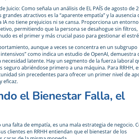
de Juicio: Como señala un análisis de EL PAÍS de agosto de 2
s grandes atractivos es la “aparente empatía” y la ausencia 
na IA no tiene prejuicios ni se cansa. Proporciona un entorno
etivo, permitiendo que la persona se desahogue sin filtros,
udo es el primer y más crucial paso para gestionar el estré
ortamiento, aunque a veces se concentra en un subgrupo
 intensivos” como indica un estudio de OpenAI, demuestra
a necesidad latente. Hay un segmento de la fuerza laboral q
s seguro abriéndose primero a una máquina. Para RRHH, e
unidad sin precedentes para ofrecer un primer nivel de ap
y eficaz.
do el Bienestar Falla, el
o una falta de empatía, es una mala estrategia de negocio.
sus clientes en RRHH entiendan que el bienestar de los
os caras de la misma moneda.