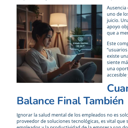
Ausencia 
uno de lo
juicio. U
apoyo obj
que a men
Este comp
“usuarios
existe un
siente má
una oport
accesible 
Cuan
Balance Final También
Ignorar la salud mental de los empleados no es sol
proveedor de soluciones tecnológicas, es vital que 
empleados y la productividad de la empresa son d