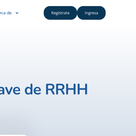
rca de
Regístrate
Ingresa
lave de RRHH