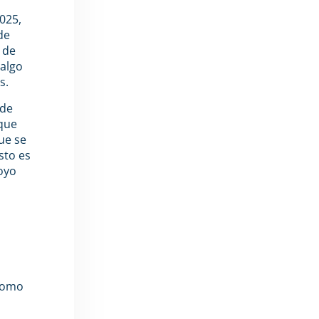
025,
de
 de
 algo
s.
 de
 que
ue se
sto es
oyo
 Como