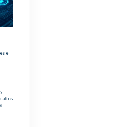
es el
o
 altos
la