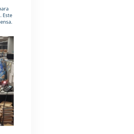
para
. Este
iensa.