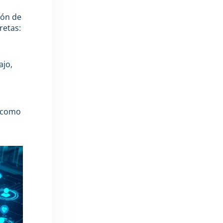
lón de
retas:
ajo,
a como