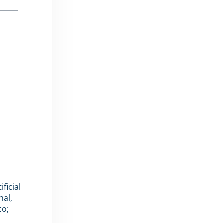
ficial
nal,
co;