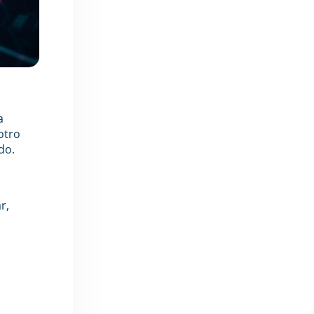
a
otro
do.
r,