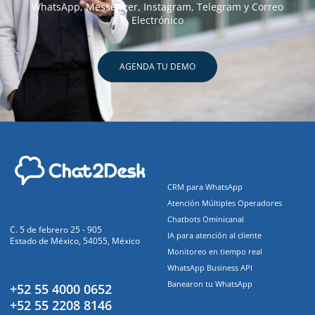
WhatsApp, Messenger, Instagram, Telegram y Correo
Electrónico
AGENDA TU DEMO
Funcionalidades
CRM para WhatsApp
Atención Múltiples Operadores
Oficinas Centrales
Chatbots Ominicanal
C. 5 de febrero 25 - 905
IA para atención al cliente
Estado de México, 54055, México
Monitoreo en tiempo real
Atención a clientes
WhatsApp Business API
Banearon tu WhatsApp
+52 55 4000 0652
+52 55 2208 8146