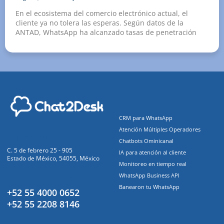
En el ecosistema del comercio electrónico actual, el
cliente ya no tolera las esperas. Según datos de la
ANTAD, WhatsApp ha alcanzado tasas de penetración
Funcionalidades
CRM para WhatsApp
Atención Múltiples Operadores
Oficinas Centrales
Chatbots Ominicanal
C. 5 de febrero 25 - 905
IA para atención al cliente
Estado de México, 54055, México
Monitoreo en tiempo real
WhatsApp Business API
Atención a clientes
Banearon tu WhatsApp
+52 55 4000 0652
+52 55 2208 8146