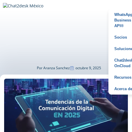
WhatsAp
Business
API®
Socios
Solucion
Chat2des
OnCloud
Por
Aranza Sanchez
octubre 9, 2025
Recursos
Acerca d