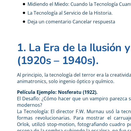
Midiendo el Miedo: Cuando la Tecnología Cuanti
La Tecnología al Servicio de la Historia.
Deja un comentario Cancelar respuesta
1. La Era de la Ilusión 
(1920s – 1940s).
Al principio, la tecnología del terror era la creativi
animatronics, solo ingenio óptico y químico.
Película Ejemplo: Nosferatu (1922).
El Desafío: ¿Cómo hacer que un vampiro parezca s
modernos?
La Tecnología: El director F.W. Murnau usó la tec
formas revolucionarias. Para mostrar el carrua
Orlok, utilizó stop-motion, fotografiando cuadro 
escena de la sombra subiendo la escalera, no fue s