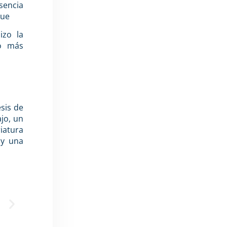
sencia
que
izo la
o más
esis de
ajo, un
iatura
 y una