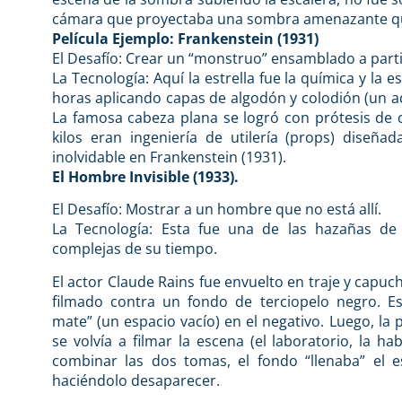
cámara que proyectaba una sombra amenazante que 
Película Ejemplo: Frankenstein (1931)
El Desafío: Crear un “monstruo” ensamblado a parti
La Tecnología: Aquí la estrella fue la química y la es
horas aplicando capas de algodón y colodión (un adh
La famosa cabeza plana se logró con prótesis de ce
kilos eran ingeniería de utilería (props) diseñ
inolvidable en Frankenstein (1931).
El Hombre Invisible (1933).
El Desafío: Mostrar a un hombre que no está allí.
La Tecnología: Esta fue una de las hazañas de
complejas de su tiempo.
El actor Claude Rains fue envuelto en traje y capuc
filmado contra un fondo de terciopelo negro. Es
mate” (un espacio vacío) en el negativo. Luego, la 
se volvía a filmar la escena (el laboratorio, la hab
combinar las dos tomas, el fondo “llenaba” el es
haciéndolo desaparecer.