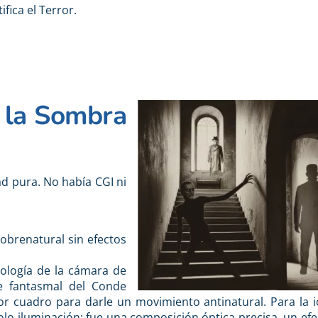
fica el Terror.
y la Sombra
dad pura. No había CGI ni
obrenatural sin efectos
nología de la cámara de
je fantasmal del Conde
por cuadro para darle un movimiento antinatural. Para la i
olo iluminación; fue una composición óptica precisa, un efe