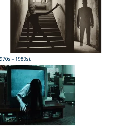
970s – 1980s).