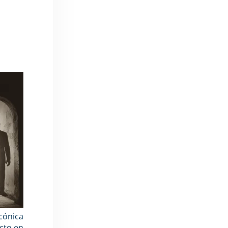
cónica
cto en