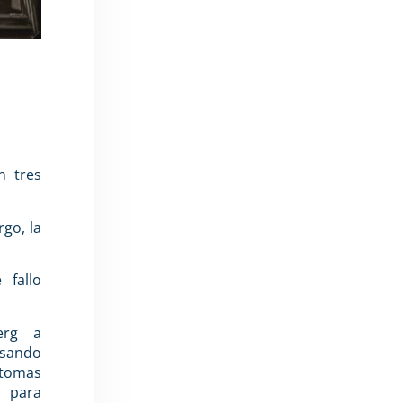
n tres
go, la
 fallo
erg a
usando
 tomas
 para