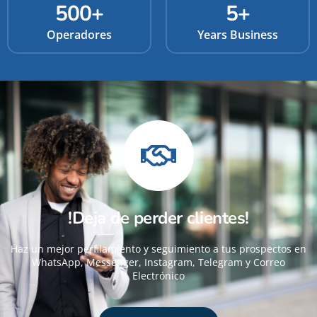
500
+
5
+
Operadores
Years Business
!Deja de perder clientes!
Haz un mejor perfilamiento y seguimiento a tus prospectos en
WhatsApp, Messenger, Instagram, Telegram y Correo
Electrónico