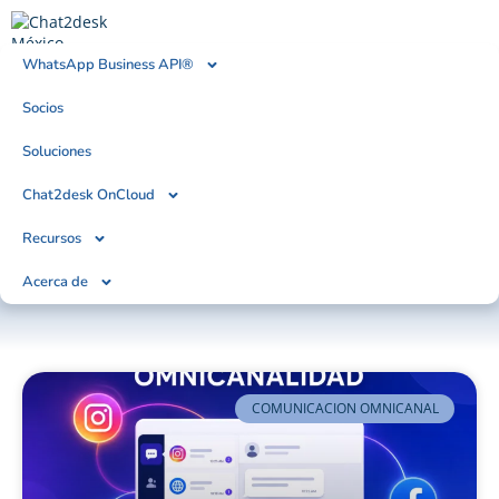
WhatsApp Business API®
Socios
BLOG
Tendencias, Noticias & Artículos
Soluciones
Chat2desk OnCloud
Recursos
Acerca de
COMUNICACION OMNICANAL