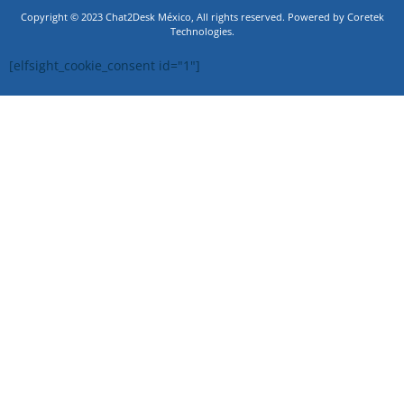
Copyright © 2023 Chat2Desk México, All rights reserved. Powered by Coretek
Technologies.
[elfsight_cookie_consent id="1"]