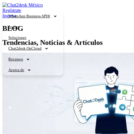
Ir
al
Regístrate
contenido
Ingresa
WhatsApp Business API®
BLOG
Socios
Soluciones
Tendencias, Noticias & Artículos
Chat2desk OnCloud
Recursos
Acerca de