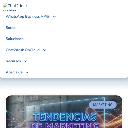
WhatsApp Business API®
Socios
BLOG
Tendencias, Noticias & Artículos
Soluciones
Chat2desk OnCloud
Recursos
Acerca de
MARKETING