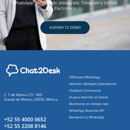
WhatsApp, Messenger, Instagram, Telegram y Correo
Electrónico
AGENDA TU DEMO
Funcionalidades
CRM para WhatsApp
Atención Múltiples Operadores
Oficinas Centrales
Chatbots Ominicanal
C. 5 de febrero 25 - 905
IA para atención al cliente
Estado de México, 54055, México
Monitoreo en tiempo real
Atención a clientes
WhatsApp Business API
Banearon tu WhatsApp
+52 55 4000 0652
+52 55 2208 8146