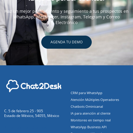
Haz un mejor perfilamiento y seguimiento a tus prospectos en
WhatsApp, Messenger, Instagram, Telegram y Correo
Electrónico
AGENDA TU DEMO
Funcionalidades
CRM para WhatsApp
Atención Múltiples Operadores
Oficinas Centrales
Chatbots Ominicanal
C. 5 de febrero 25 - 905
IA para atención al cliente
Estado de México, 54055, México
Monitoreo en tiempo real
Atención a clientes
WhatsApp Business API