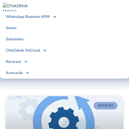
WhatsApp Business API®
Socios
BLOG
Tendencias, Noticias & Artículos
Soluciones
Chat2desk OnCloud
Recursos
Acerca de
NOTICIAS