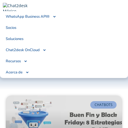
WhatsApp Business API®
Socios
BLOG
Tendencias, Noticias & Artículos
Soluciones
Chat2desk OnCloud
Recursos
Acerca de
CHATBOTS