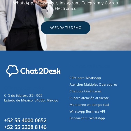
WhatsApp, Messenger, Instagram, Telegram y Correo
Electrónico
AGENDA TU DEMO
Funcionalidades
CRM para WhatsApp
Atención Múltiples Operadores
Oficinas Centrales
Chatbots Ominicanal
C. 5 de febrero 25 - 905
IA para atención al cliente
Estado de México, 54055, México
Monitoreo en tiempo real
Atención a clientes
WhatsApp Business API
Banearon tu WhatsApp
+52 55 4000 0652
+52 55 2208 8146