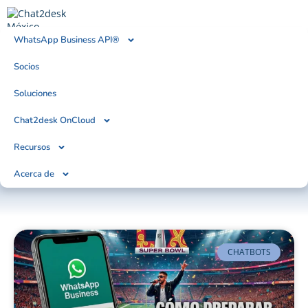
WhatsApp Business API®
Socios
BLOG
Tendencias, Noticias & Artículos
Soluciones
Chat2desk OnCloud
Recursos
Acerca de
CHATBOTS