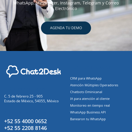
WhatsApp, Messenger, Instagram, Telegram y Correo
Electrónico
AGENDA TU DEMO
Funcionalidades
CRM para WhatsApp
Atención Múltiples Operadores
Oficinas Centrales
Chatbots Ominicanal
C. 5 de febrero 25 - 905
IA para atención al cliente
Estado de México, 54055, México
Monitoreo en tiempo real
Atención a clientes
WhatsApp Business API
Banearon tu WhatsApp
+52 55 4000 0652
+52 55 2208 8146