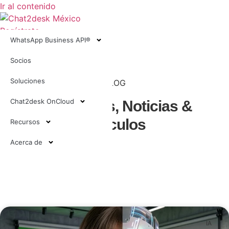
Ir al contenido
Regístrate
WhatsApp Business API®
Ingresa
Socios
Soluciones
BLOG
Chat2desk OnCloud
Tendencias, Noticias &
Artículos
Recursos
Acerca de
IA