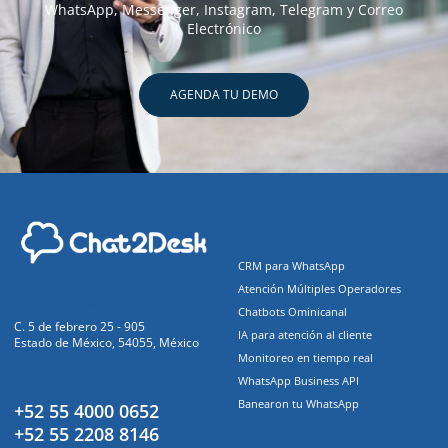
WhatsApp, Messenger, Instagram, Telegram y Correo
Electrónico
AGENDA TU DEMO
Funcionalidades
CRM para WhatsApp
Atención Múltiples Operadores
Oficinas Centrales
Chatbots Ominicanal
C. 5 de febrero 25 - 905
IA para atención al cliente
Estado de México, 54055, México
Monitoreo en tiempo real
Atención a clientes
WhatsApp Business API
Banearon tu WhatsApp
+52 55 4000 0652
+52 55 2208 8146