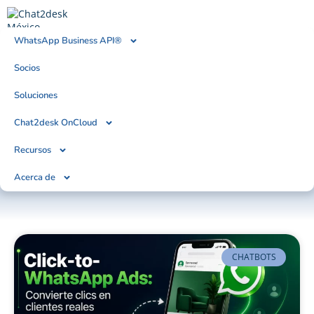
WhatsApp Business API®
Socios
BLOG
Tendencias, Noticias & Artículos
Soluciones
Chat2desk OnCloud
Recursos
Acerca de
CHATBOTS