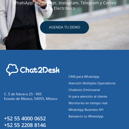
WhatsApp, Messenger, Instagram, Telegram y Correo
Electrónico
AGENDA TU DEMO
Funcionalidades
CRM para WhatsApp
Atención Múltiples Operadores
Oficinas Centrales
Chatbots Ominicanal
C. 5 de febrero 25 - 905
IA para atención al cliente
Estado de México, 54055, México
Monitoreo en tiempo real
Atención a clientes
WhatsApp Business API
Banearon tu WhatsApp
+52 55 4000 0652
+52 55 2208 8146