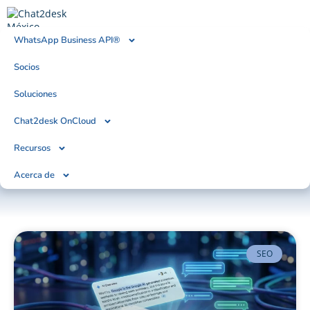
WhatsApp Business API®
Socios
BLOG
Tendencias, Noticias & Artículos
Soluciones
Chat2desk OnCloud
Recursos
Acerca de
SEO