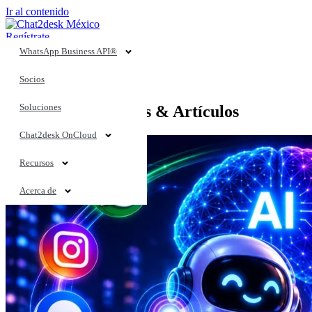
Ir al contenido
Regístrate
Ingresa
WhatsApp Business API®
BLOG
Socios
Soluciones
Tendencias, Noticias & Artículos
Chat2desk OnCloud
Recursos
Acerca de