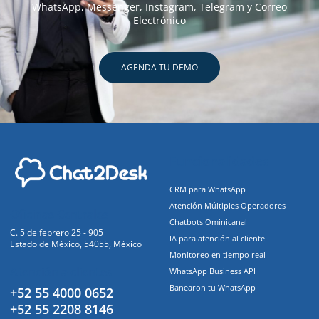
WhatsApp, Messenger, Instagram, Telegram y Correo
Electrónico
AGENDA TU DEMO
Funcionalidades
CRM para WhatsApp
Atención Múltiples Operadores
Oficinas Centrales
Chatbots Ominicanal
C. 5 de febrero 25 - 905
IA para atención al cliente
Estado de México, 54055, México
Monitoreo en tiempo real
Atención a clientes
WhatsApp Business API
Banearon tu WhatsApp
+52 55 4000 0652
+52 55 2208 8146