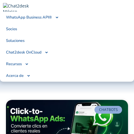
WhatsApp Business API®
Socios
BLOG
Tendencias, Noticias & Artículos
Soluciones
Chat2desk OnCloud
Recursos
Acerca de
CHATBOTS