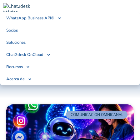
WhatsApp Business API®
Socios
BLOG
Tendencias, Noticias & Artículos
Soluciones
Chat2desk OnCloud
Recursos
Acerca de
COMUNICACION OMNICANAL