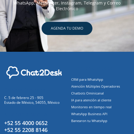
WhatsApp, Messenger, Instagram, Telegram y Correo
Electrónico
AGENDA TU DEMO
Funcionalidades
CRM para WhatsApp
Atención Múltiples Operadores
Oficinas Centrales
Chatbots Ominicanal
C. 5 de febrero 25 - 905
IA para atención al cliente
Estado de México, 54055, México
Monitoreo en tiempo real
Atención a clientes
WhatsApp Business API
Banearon tu WhatsApp
+52 55 4000 0652
+52 55 2208 8146