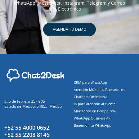
WhatsApp, Messenger, Instagram, Telegram y Correo
Electrónico
AGENDA TU DEMO
Funcionalidades
CRM para WhatsApp
Atención Múltiples Operadores
Oficinas Centrales
Chatbots Ominicanal
C. 5 de febrero 25 - 905
IA para atención al cliente
Estado de México, 54055, México
Monitoreo en tiempo real
Atención a clientes
WhatsApp Business API
Banearon tu WhatsApp
+52 55 4000 0652
+52 55 2208 8146