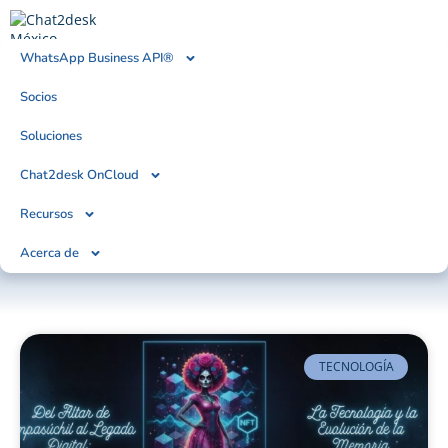
WhatsApp Business API®
Socios
BLOG
Tendencias, Noticias & Artículos
Soluciones
Chat2desk OnCloud
Recursos
Acerca de
TECNOLOGÍA