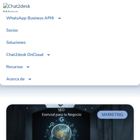
WhatsApp Business API®
Socios
BLOG
Tendencias, Noticias & Artículos
Soluciones
Chat2desk OnCloud
Recursos
Acerca de
MARKETING