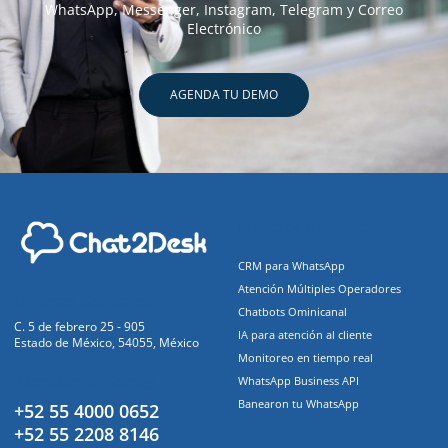
WhatsApp, Messenger, Instagram, Telegram y Correo
Electrónico
AGENDA TU DEMO
Funcionalidades
CRM para WhatsApp
Atención Múltiples Operadores
Oficinas Centrales
Chatbots Ominicanal
C. 5 de febrero 25 - 905
IA para atención al cliente
Estado de México, 54055, México
Monitoreo en tiempo real
Atención a clientes
WhatsApp Business API
Banearon tu WhatsApp
+52 55 4000 0652
+52 55 2208 8146