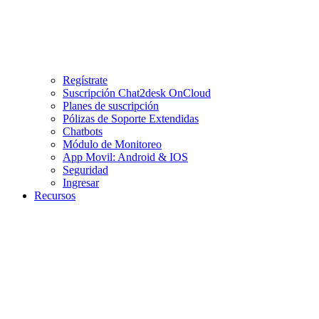
Regístrate
Suscripción Chat2desk OnCloud
Planes de suscripción
Pólizas de Soporte Extendidas
Chatbots
Módulo de Monitoreo
App Movil: Android & IOS
Seguridad
Ingresar
Recursos