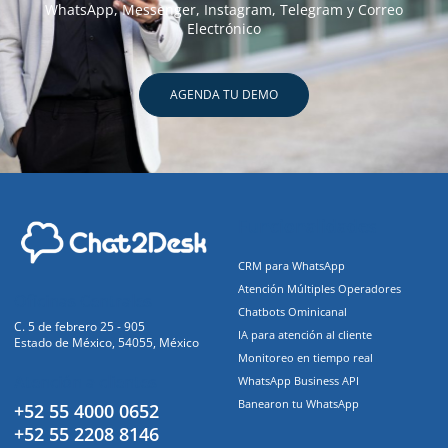
WhatsApp, Messenger, Instagram, Telegram y Correo
Electrónico
AGENDA TU DEMO
Funcionalidades
CRM para WhatsApp
Atención Múltiples Operadores
Oficinas Centrales
Chatbots Ominicanal
C. 5 de febrero 25 - 905
IA para atención al cliente
Estado de México, 54055, México
Monitoreo en tiempo real
Atención a clientes
WhatsApp Business API
Banearon tu WhatsApp
+52 55 4000 0652
+52 55 2208 8146