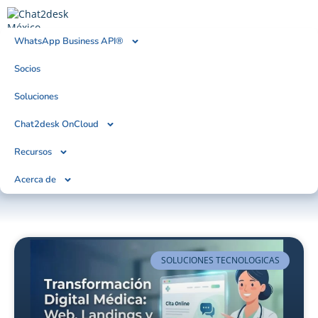
WhatsApp Business API®
Socios
BLOG
Tendencias, Noticias & Artículos
Soluciones
Chat2desk OnCloud
Recursos
Acerca de
SOLUCIONES TECNOLOGICAS