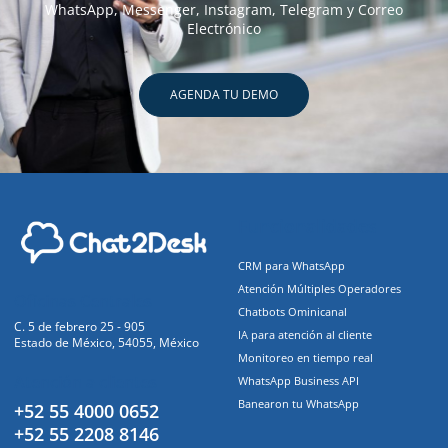
WhatsApp, Messenger, Instagram, Telegram y Correo
Electrónico
AGENDA TU DEMO
Funcionalidades
CRM para WhatsApp
Atención Múltiples Operadores
Oficinas Centrales
Chatbots Ominicanal
C. 5 de febrero 25 - 905
IA para atención al cliente
Estado de México, 54055, México
Monitoreo en tiempo real
Atención a clientes
WhatsApp Business API
Banearon tu WhatsApp
+52 55 4000 0652
+52 55 2208 8146