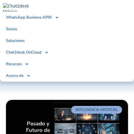
WhatsApp Business API®
Socios
BLOG
Tendencias, Noticias & Artículos
Soluciones
Chat2desk OnCloud
Recursos
Acerca de
INTELIGENCIA ARTIFICIAL