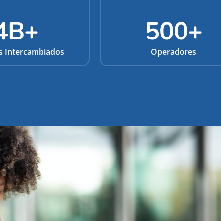
4
B+
500
+
s Intercambiados
Operadores