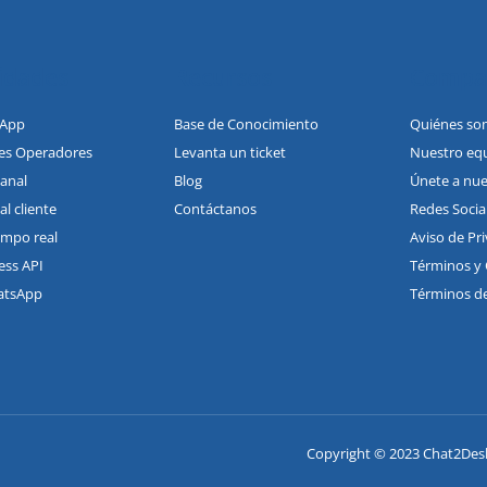
idades
Recursos
Compa
sApp
Base de Conocimiento
Quiénes so
les Operadores
Levanta un ticket
Nuestro eq
anal
Blog
Únete a nue
al cliente
Contáctanos
Redes Socia
empo real
Aviso de Pr
ess API
Términos y 
atsApp
Términos de
Copyright © 2023 Chat2Desk 