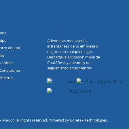
ñia
Descarga nuestra
App
mos
uipo
Atiende las mensajerías
instantáneas de tu empresa o
stro equipo
negocio en cualquier lugar.
les
Descarga la aplicación móvil de
Chat2Desk y atiende y da
ivacidad
seguimiento a tus clientes.
Condiciones
l Setup
México, All rights reserved. Powered by Coretek Technologies.