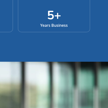
5
+
Years Business